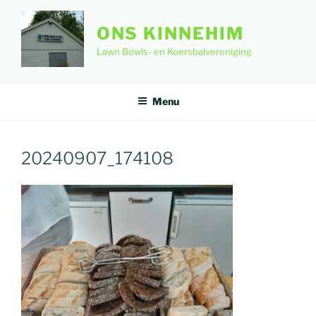
Ga
naar
ONS KINNEHIM
de
Lawn Bowls- en Koersbalvereniging
inhoud
Menu
20240907_174108