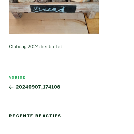
Clubdag 2024: het buffet
Bericht
Vorig
VORIGE
navigatie
bericht
20240907_174108
RECENTE REACTIES