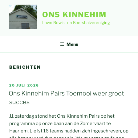
Ga
naar
ONS KINNEHIM
de
Lawn Bowls- en Koersbalvereniging
inhoud
Menu
BERICHTEN
GEPLAATST
20 JULI 2026
OP
Ons Kinnehim Pairs Toernooi weer groot
succes
J.l. zaterdag stond het Ons Kinnehim Pairs op het
programma op onze baan aan de Zomervaart te
Haarlem. Liefst 16 teams hadden zich ingeschreven, op