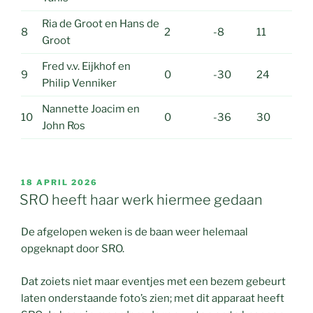
Ria de Groot en Hans de
8
2
-8
11
Groot
Fred v.v. Eijkhof en
9
0
-30
24
Philip Venniker
Nannette Joacim en
10
0
-36
30
John Ros
GEPLAATST
18 APRIL 2026
OP
SRO heeft haar werk hiermee gedaan
De afgelopen weken is de baan weer helemaal
opgeknapt door SRO.
Dat zoiets niet maar eventjes met een bezem gebeurt
laten onderstaande foto’s zien; met dit apparaat heeft