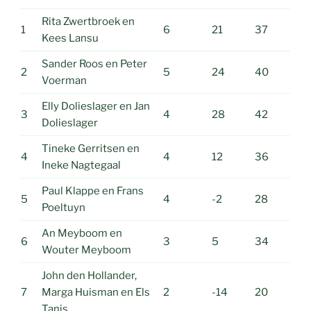
Rita Zwertbroek en
1
6
21
37
Kees Lansu
Sander Roos en Peter
2
5
24
40
Voerman
Elly Dolieslager en Jan
3
4
28
42
Dolieslager
Tineke Gerritsen en
4
4
12
36
Ineke Nagtegaal
Paul Klappe en Frans
5
4
-2
28
Poeltuyn
An Meyboom en
6
3
5
34
Wouter Meyboom
John den Hollander,
7
Marga Huisman en Els
2
-14
20
Tanis