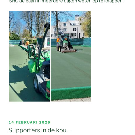
SRO de baan in meerdere dagen weten op te knappen.
GEPLAATST
14 FEBRUARI 2026
OP
Supporters in de kou …