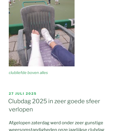
clubliefde boven alles
GEPLAATST
27 JULI 2025
OP
Clubdag 2025 in zeer goede sfeer
verlopen
Afgelopen zaterdag werd onder zeer gunstige
weersomstandigheden onze jaarlijkse clubdag