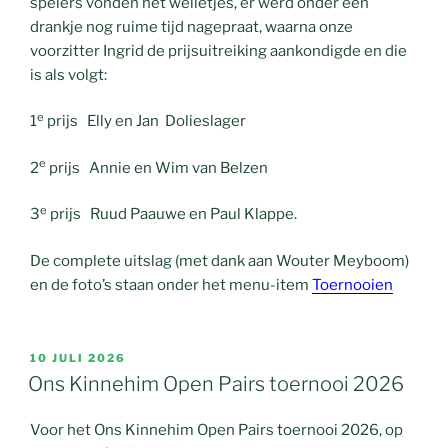
spelers vonden het welletjes, er werd onder een
drankje nog ruime tijd nagepraat, waarna onze
voorzitter Ingrid de prijsuitreiking aankondigde en die
is als volgt:
e
1
prijs Elly en Jan Dolieslager
e
2
prijs Annie en Wim van Belzen
e
3
prijs Ruud Paauwe en Paul Klappe.
De complete uitslag (met dank aan Wouter Meyboom)
en de foto’s staan onder het menu-item
Toernooien
GEPLAATST
10 JULI 2026
OP
Ons Kinnehim Open Pairs toernooi 2026
Voor het Ons Kinnehim Open Pairs toernooi 2026, op