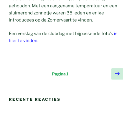
gehouden. Met een aangename temperatuur en een
sluimerend zonnetje waren 35 leden en enige
introducees op de Zomervaart te vinden.
Een verslag van de clubdag met bijpassende foto’s
is
hier te vinden.
Berichten
Volg
Pagina
1
pagi
paginering
RECENTE REACTIES