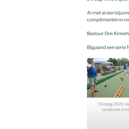
Al met al een bijz
complimenten in o
Bestuur Ons Kinne
Bijgaand een serie f
Clubdag 2025: de
variabowls is 