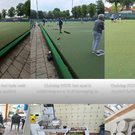
 het hele veld
Clubdag 2025: het spel is
Clubdag 2025:
le spelers
onderweg en er is al beweging te
bowls? Golfb
zien