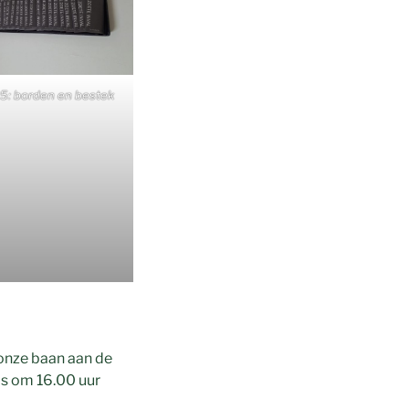
5: borden en bestek
onze baan aan de
as om 16.00 uur