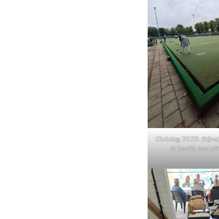
Clubdag 2025: (bijna)
in beeld, met al