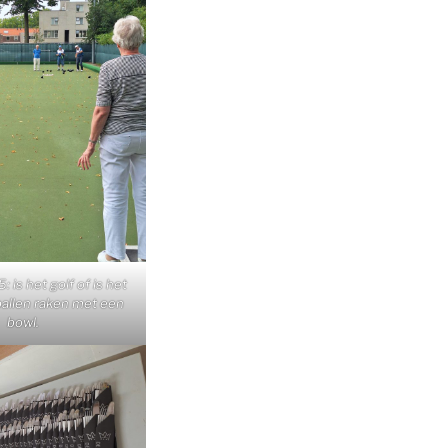
 is het golf of is het
allen raken met een
bowl.