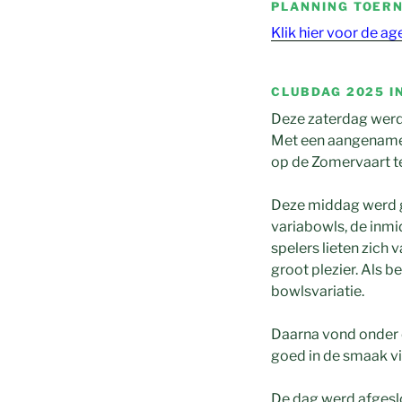
PLANNING TOER
Klik hier voor de 
CLUBDAG 2025 I
Deze zaterdag werd
Met een aangename 
op de Zomervaart te
Deze middag werd g
variabowls, de inm
spelers lieten zich
groot plezier. Als b
bowlsvariatie.
Daarna vond onder ee
goed in de smaak vi
De dag werd afgeslo