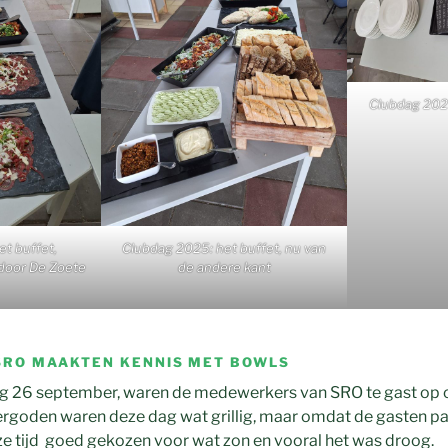
Clubdag 202
t buffet,
Clubdag 2025: het buffet, nu van
 door De Zoete
de andere kant
RO MAAKTEN KENNIS MET BOWLS
 26 september, waren de medewerkers van SRO te gast op 
rgoden waren deze dag wat grillig, maar omdat de gasten p
e tijd goed gekozen voor wat zon en vooral het was droog.