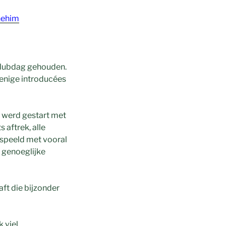
nehim
clubdag gehouden.
enige introducées
 werd gestart met
aftrek, alle
gespeeld met vooral
n genoeglijke
aft die bijzonder
 viel.