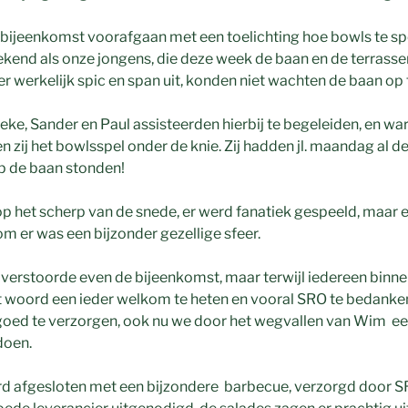
 bijeenkomst voorafgaan met een toelichting hoe bowls te sp
kend als onze jongens, die deze week de baan en de terrass
er werkelijk spic en span uit, konden niet wachten de baan op 
Ineke, Sander en Paul assisteerden hierbij te begeleiden, en w
n zij het bowlsspel onder de knie. Zij hadden jl. maandag al 
p de baan stonden!
p het scherp van de snede, er werd fanatiek gespeeld, maar e
om er was een bijzonder gezellige sfeer.
 verstoorde even de bijeenkomst, maar terwijl iedereen binne
et woord een ieder welkom te heten en vooral SRO te bedanke
 goed te verzorgen, ook nu we door het wegvallen van Wim ee
doen.
d afgesloten met een bijzondere barbecue, verzorgd door SRO