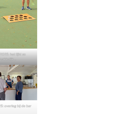
025: het lijkt zo
akkelijk …
: overleg bij de bar