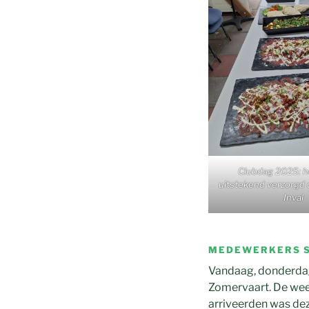
Clubdag 2025: he
uitstekend verzorgd
Inval
M
EDEWERKERS S
Vandaag, donderdag
Zomervaart. De wee
arriveerden was dez