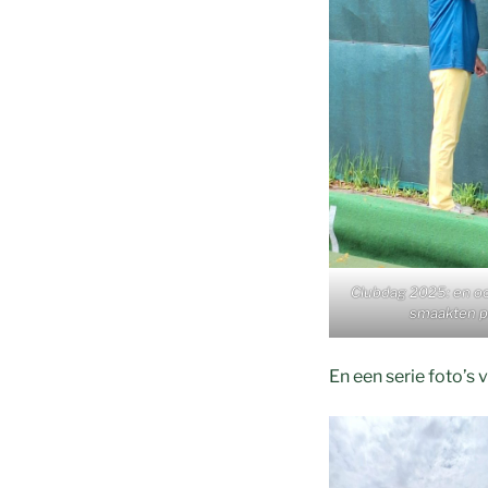
Clubdag 2025: en o
smaakten p
En een serie foto’s 