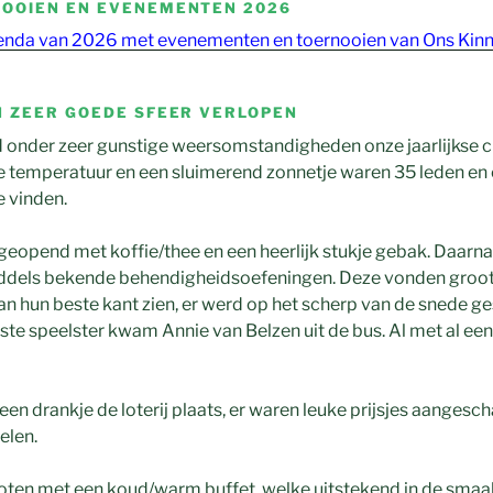
NOOIEN EN EVENEMENTEN 2026
agenda van 2026 met evenementen en toernooien van Ons Kin
N ZEER GOEDE SFEER VERLOPEN
 onder zeer gunstige weersomstandigheden onze jaarlijkse 
temperatuur en een sluimerend zonnetje waren 35 leden en 
 vinden.
eopend met koffie/thee en een heerlijk stukje gebak. Daarna
iddels bekende behendigheidsoefeningen. Deze vonden groots 
 van hun beste kant zien, er werd op het scherp van de snede 
este speelster kwam Annie van Belzen uit de bus. Al met al ee
n drankje de loterij plaats, er waren leuke prijsjes aangesch
elen.
ten met een koud/warm buffet, welke uitstekend in de smaak