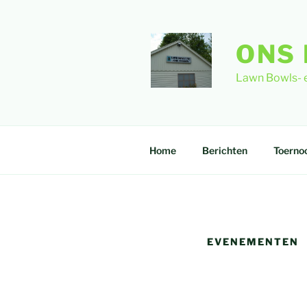
Ga
naar
de
ONS 
inhoud
Lawn Bowls- 
Home
Berichten
Toerno
EVENEMENTEN