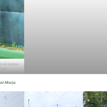
ok de bramen
rima
van Marja: