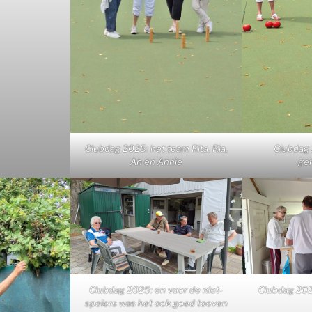
Clubdag 2025: het team Rita, Ria,
Clubdag 2
An en Annie
gem
Clubdag 2025: en voor de niet-
Clubdag 2025
spelers was het ook goed toeven