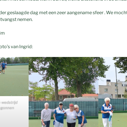
onder geslaagde dag met een zeer aangename sfeer . We moch
ntvangst nemen.
him
oto’s van Ingrid:
 wedstrijd
begonnen