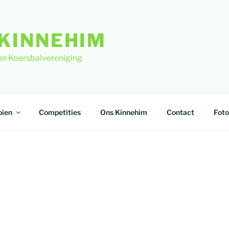
KINNEHIM
en Koersbalvereniging
oien
Competities
Ons Kinnehim
Contact
Foto