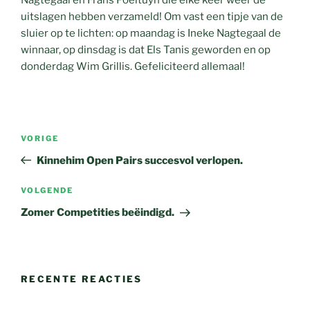
Nagtegaal en Frans Poeltuyn die elke keer weer de
uitslagen hebben verzameld! Om vast een tipje van de
sluier op te lichten: op maandag is Ineke Nagtegaal de
winnaar, op dinsdag is dat Els Tanis geworden en op
donderdag Wim Grillis. Gefeliciteerd allemaal!
Bericht
Vorig
VORIGE
navigatie
bericht
Kinnehim Open Pairs succesvol verlopen.
Volgend
VOLGENDE
bericht
Zomer Competities beëindigd.
RECENTE REACTIES