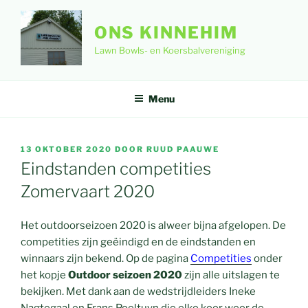
Ga
naar
ONS KINNEHIM
de
Lawn Bowls- en Koersbalvereniging
inhoud
Menu
GEPLAATST
13 OKTOBER 2020
DOOR
RUUD PAAUWE
OP
Eindstanden competities
Zomervaart 2020
Het outdoorseizoen 2020 is alweer bijna afgelopen. De
competities zijn geëindigd en de eindstanden en
winnaars zijn bekend. Op de pagina
Competities
onder
het kopje
Outdoor seizoen 2020
zijn alle uitslagen te
bekijken. Met dank aan de wedstrijdleiders Ineke