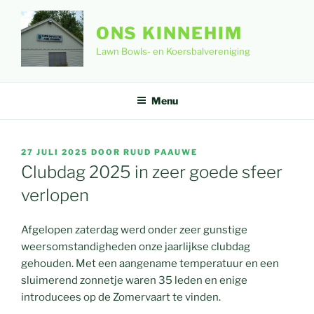
Ga
naar
ONS KINNEHIM
de
Lawn Bowls- en Koersbalvereniging
inhoud
Menu
GEPLAATST
27 JULI 2025
DOOR
RUUD PAAUWE
OP
Clubdag 2025 in zeer goede sfeer
verlopen
Afgelopen zaterdag werd onder zeer gunstige
weersomstandigheden onze jaarlijkse clubdag
gehouden. Met een aangename temperatuur en een
sluimerend zonnetje waren 35 leden en enige
introducees op de Zomervaart te vinden.