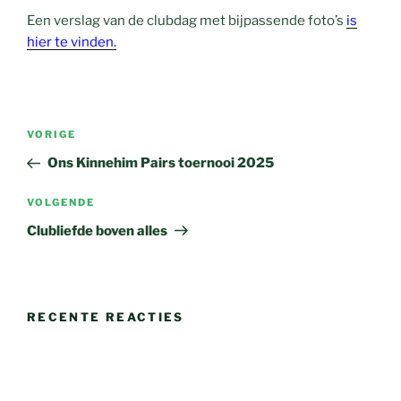
Een verslag van de clubdag met bijpassende foto’s
is
hier te vinden.
Bericht
Vorig
VORIGE
navigatie
bericht
Ons Kinnehim Pairs toernooi 2025
Volgend
VOLGENDE
bericht
Clubliefde boven alles
RECENTE REACTIES