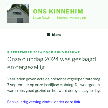
Ga
naar
ONS KINNEHIM
de
Lawn Bowls- en Koersbalvereniging
inhoud
Menu
GEPLAATST
8 SEPTEMBER 2024
DOOR
RUUD PAAUWE
OP
Onze clubdag 2024 was geslaagd
en oergezellig
Veel leden gaven acte de présence afgelopen zaterdag
7 september op onze jaarlijkse clubdag. De weergoden
waren ons goed gezind en het werd een geslaagde dag.
Een volledig verslag vindt u onder deze link
.