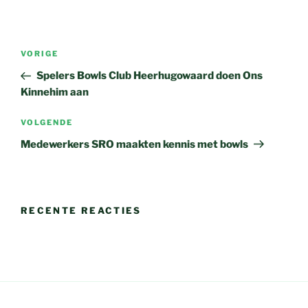
Bericht
Vorig
VORIGE
navigatie
bericht
Spelers Bowls Club Heerhugowaard doen Ons
Kinnehim aan
Volgend
VOLGENDE
bericht
Medewerkers SRO maakten kennis met bowls
RECENTE REACTIES