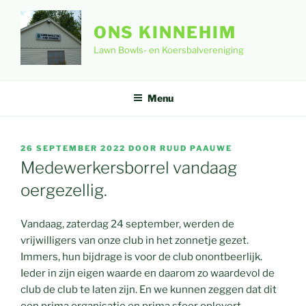
Ga
naar
ONS KINNEHIM
de
Lawn Bowls- en Koersbalvereniging
inhoud
Menu
GEPLAATST
26 SEPTEMBER 2022
DOOR
RUUD PAAUWE
OP
Medewerkersborrel vandaag
oergezellig.
Vandaag, zaterdag 24 september, werden de
vrijwilligers van onze club in het zonnetje gezet.
Immers, hun bijdrage is voor de club onontbeerlijk.
Ieder in zijn eigen waarde en daarom zo waardevol de
club de club te laten zijn. En we kunnen zeggen dat dit