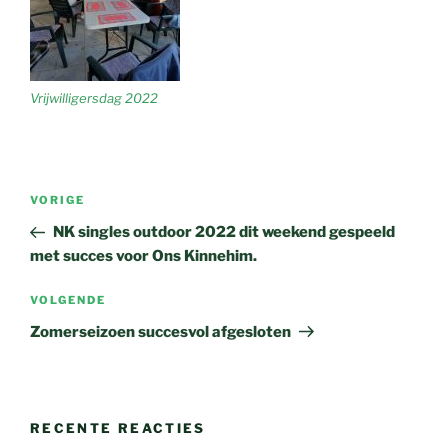
Vrijwilligersdag 2022
Bericht
Vorig
VORIGE
navigatie
bericht
NK singles outdoor 2022 dit weekend gespeeld
met succes voor Ons Kinnehim.
Volgend
VOLGENDE
bericht
Zomerseizoen succesvol afgesloten
RECENTE REACTIES