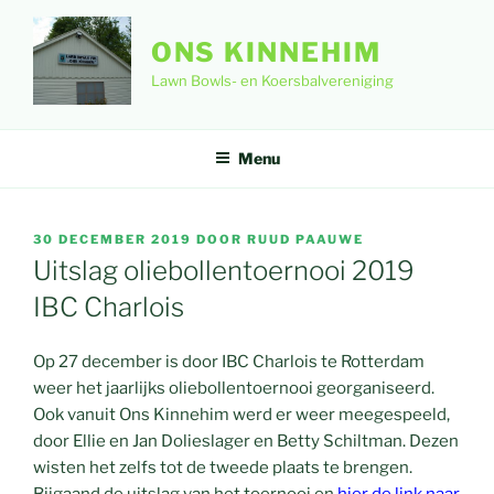
Ga
naar
ONS KINNEHIM
de
Lawn Bowls- en Koersbalvereniging
inhoud
Menu
GEPLAATST
30 DECEMBER 2019
DOOR
RUUD PAAUWE
OP
Uitslag oliebollentoernooi 2019
IBC Charlois
Op 27 december is door IBC Charlois te Rotterdam
weer het jaarlijks oliebollentoernooi georganiseerd.
Ook vanuit Ons Kinnehim werd er weer meegespeeld,
door Ellie en Jan Dolieslager en Betty Schiltman. Dezen
wisten het zelfs tot de tweede plaats te brengen.