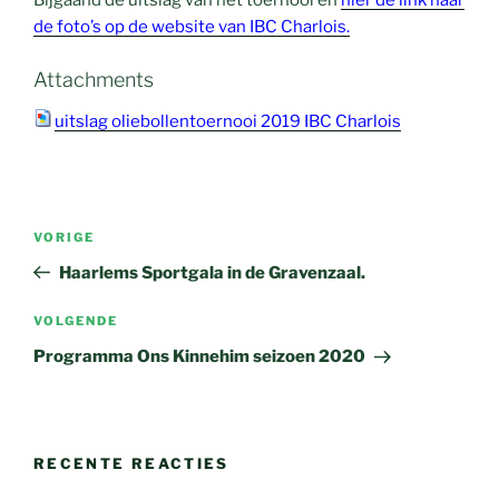
Bijgaand de uitslag van het toernooi en
hier de link naar
de foto’s op de website van IBC Charlois.
Attachments
uitslag oliebollentoernooi 2019 IBC Charlois
Bericht
Vorig
VORIGE
navigatie
bericht
Haarlems Sportgala in de Gravenzaal.
Volgend
VOLGENDE
bericht
Programma Ons Kinnehim seizoen 2020
RECENTE REACTIES