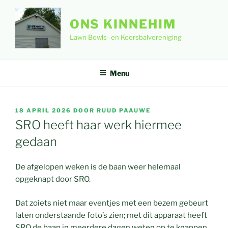
Ga
naar
ONS KINNEHIM
de
Lawn Bowls- en Koersbalvereniging
inhoud
Menu
GEPLAATST
18 APRIL 2026
DOOR
RUUD PAAUWE
OP
SRO heeft haar werk hiermee
gedaan
De afgelopen weken is de baan weer helemaal
opgeknapt door SRO.
Dat zoiets niet maar eventjes met een bezem gebeurt
laten onderstaande foto’s zien; met dit apparaat heeft
SRO de baan in meerdere dagen weten op te knappen.