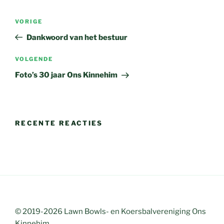
Bericht
Vorig
VORIGE
navigatie
bericht
Dankwoord van het bestuur
Volgend
VOLGENDE
bericht
Foto’s 30 jaar Ons Kinnehim
RECENTE REACTIES
© 2019-2026 Lawn Bowls- en Koersbalvereniging Ons
Kinnehim