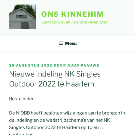
Ga
naar
ONS KINNEHIM
de
Lawn Bowls- en Koersbalvereniging
inhoud
Menu
GEPLAATST
29 AUGUSTUS 2022
DOOR
RUUD PAAUWE
OP
Nieuwe indeling NK Singles
Outdoor 2022 te Haarlem
Beste leden,
De NIOBB heeft besloten wijzigingen aan te brengen in
de indeling en de wedstrijdschema’s van het NK
Singles Outdoor 2022 te Haarlem op 10 en 11
september.