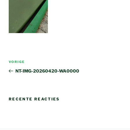
Bericht
Vorig
VORIGE
navigatie
bericht
NT-IMG-20260420-WA0000
RECENTE REACTIES