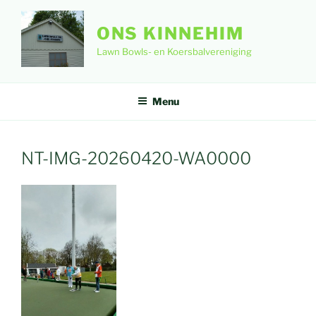
Ga
naar
ONS KINNEHIM
de
Lawn Bowls- en Koersbalvereniging
inhoud
Menu
NT-IMG-20260420-WA0000