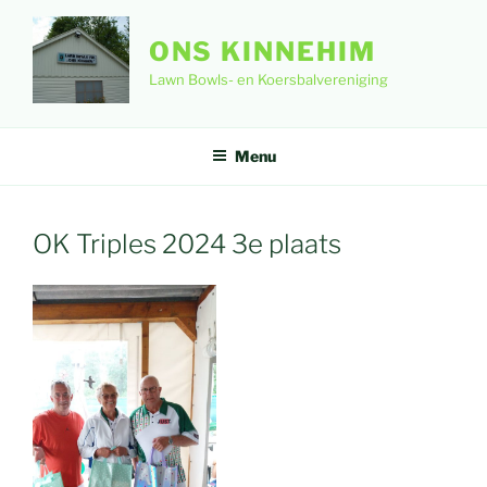
Ga
naar
ONS KINNEHIM
de
Lawn Bowls- en Koersbalvereniging
inhoud
Menu
OK Triples 2024 3e plaats