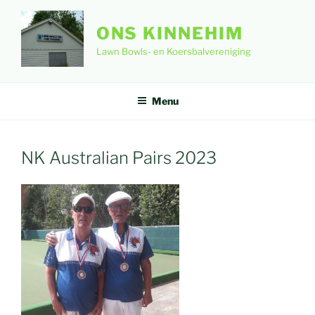
Ga
naar
ONS KINNEHIM
de
Lawn Bowls- en Koersbalvereniging
inhoud
Menu
NK Australian Pairs 2023