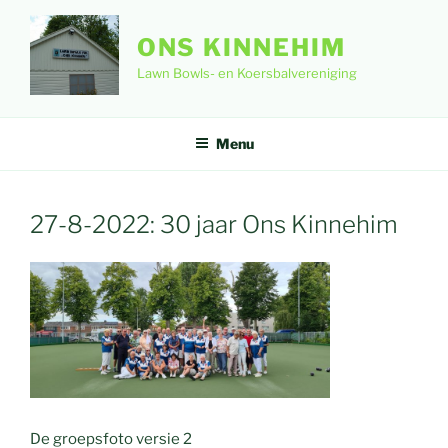
Ga
naar
ONS KINNEHIM
de
Lawn Bowls- en Koersbalvereniging
inhoud
Menu
27-8-2022: 30 jaar Ons Kinnehim
De groepsfoto versie 2