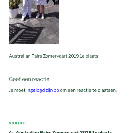
Australian Pairs Zomervaart 2019 1e plaats
Geef een reactie
Je moet
ingelogd zijn op
om een reactie te plaatsen.
Bericht
Vorig
VORIGE
navigatie
bericht
Australian Pairs Zomervaart 2019 1e plaats