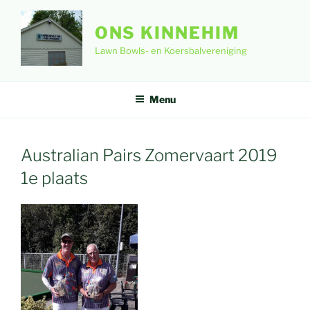
Ga
naar
ONS KINNEHIM
de
Lawn Bowls- en Koersbalvereniging
inhoud
Menu
Australian Pairs Zomervaart 2019
1e plaats