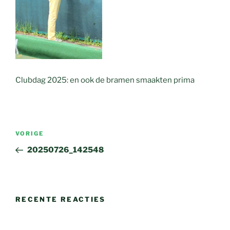
Clubdag 2025: en ook de bramen smaakten prima
Bericht
Vorig
VORIGE
navigatie
bericht
20250726_142548
RECENTE REACTIES