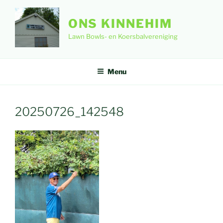
Ga
naar
ONS KINNEHIM
de
Lawn Bowls- en Koersbalvereniging
inhoud
Menu
20250726_142548