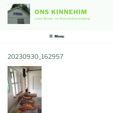
Ga
naar
ONS KINNEHIM
de
Lawn Bowls- en Koersbalvereniging
inhoud
Menu
20230930_162957