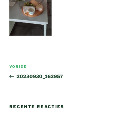
Bericht
Vorig
VORIGE
navigatie
bericht
20230930_162957
RECENTE REACTIES