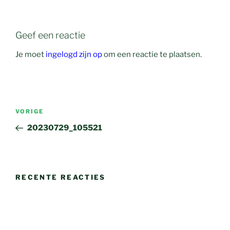
Geef een reactie
Je moet
ingelogd zijn op
om een reactie te plaatsen.
Bericht
Vorig
VORIGE
navigatie
bericht
20230729_105521
RECENTE REACTIES