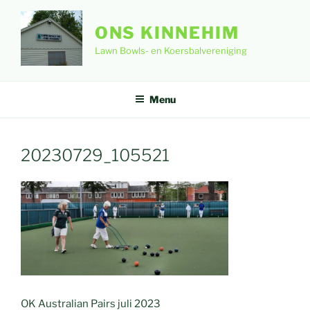
Ga
naar
ONS KINNEHIM
de
Lawn Bowls- en Koersbalvereniging
inhoud
Menu
20230729_105521
OK Australian Pairs juli 2023