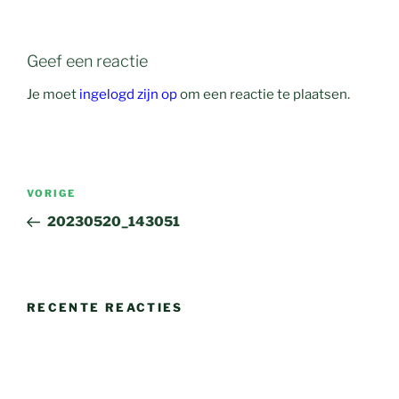
Geef een reactie
Je moet
ingelogd zijn op
om een reactie te plaatsen.
Bericht
Vorig
VORIGE
navigatie
bericht
20230520_143051
RECENTE REACTIES