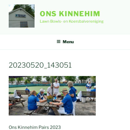
Ga
naar
ONS KINNEHIM
de
Lawn Bowls- en Koersbalvereniging
inhoud
Menu
20230520_143051
Ons Kinnehim Pairs 2023