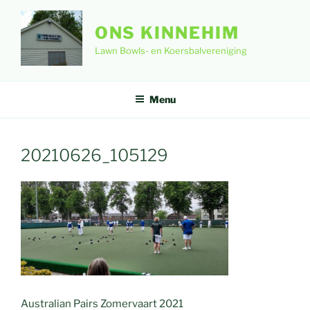
Ga
naar
ONS KINNEHIM
de
Lawn Bowls- en Koersbalvereniging
inhoud
Menu
20210626_105129
Australian Pairs Zomervaart 2021