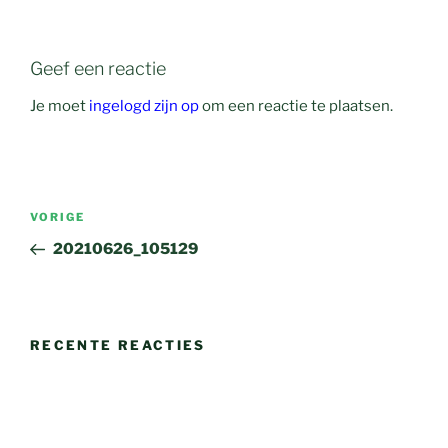
Geef een reactie
Je moet
ingelogd zijn op
om een reactie te plaatsen.
Bericht
Vorig
VORIGE
navigatie
bericht
20210626_105129
RECENTE REACTIES